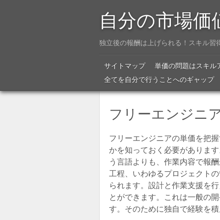
自分の市場価
独立後の報酬は上げられる！スキル習
Menu
SKIP TO CONTENT
サイトマップ
単価の問題はスキル
全てを自分で行うことへのギャップ
フリーエンジニ
フリーエンジニアの単価を把握
かを知っておく必要があります
う言語よりも、作業内容で報酬
工程、いわゆるプロジェクトの
られます。設計と作業支援を行
とができます。これは一般の開
す。そのために独自で経験を積