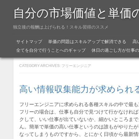
自分の市場価値と単価
独立後の報酬は上げられる！スキル習得のススメ
Menu
SKIP TO CONTENT
サイトマップ
単価の問題はスキルアップで解消できる
高
全てを自分で行うことへのギャップ
休日の過ごし方が仕事
CATEGORY ARCHIVES:
フリーエンジニア
高い情報収集能力が求められ
フリーエンジニアに求められる各種スキルの中で最も
フリーの場合は、仕事も自分で見つけて行かなければ
クして、いい仕事が出ていないか、細かいところまで
ん。簡単で単価の高い仕事というのは誰もがやりたが
なってしまうものですから、とにかく日頃から最新情